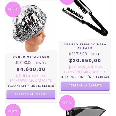
OFERTA
CEPILLO TÉRMICO PARA
ALISADO
$22.715,00
9
% OFF
GORRO METALIZADO
$20.650,00
$5.000,00
8
% OFF
$17.552,50
CON
$4.600,00
TRANSFERENCIA O DEPÓSITO
$3.910,00
CON
3
CUOTAS SIN INTERÉS DE
$6.883,33
TRANSFERENCIA O DEPÓSITO
3
CUOTAS SIN INTERÉS DE
$1.533,33
OFERTA
OFERTA