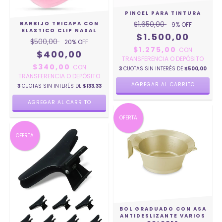
PINCEL PARA TINTURA
$1.650,00
BARBIJO TRICAPA CON
9
% OFF
ELASTICO CLIP NASAL
$1.500,00
$500,00
20
% OFF
$1.275,00
CON
$400,00
TRANSFERENCIA O DEPÓSITO
$340,00
CON
3
CUOTAS SIN INTERÉS DE
$500,00
TRANSFERENCIA O DEPÓSITO
AGREGAR AL CARRITO
3
CUOTAS SIN INTERÉS DE
$133,33
OFERTA
OFERTA
BOL GRADUADO CON ASA
ANTIDESLIZANTE VARIOS