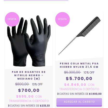
OFERTA
OFERTA
PEINE COLA METAL PUA
HIERRO NYLON 21,5 CM
$6.300,00
PAR DE GUANTES DE
10
% OFF
NITRILO NEGRO -
$5.700,00
MEDIANO (M)
$800,00
13
% OFF
$4.845,00
CON
TRANSFERENCIA O DEPÓSITO
$700,00
3
CUOTAS SIN INTERÉS DE
$1.900,00
$595,00
CON
TRANSFERENCIA O DEPÓSITO
3
CUOTAS SIN INTERÉS DE
$233,33