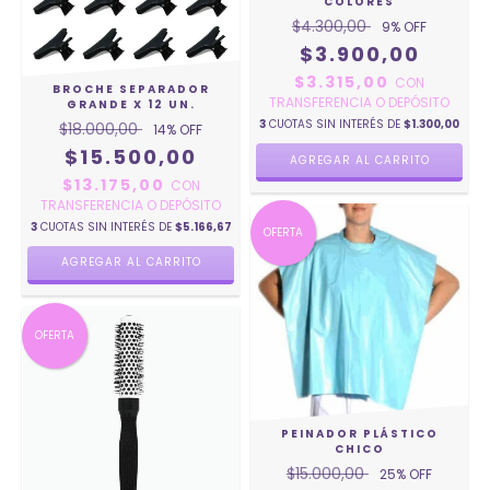
COLORES
$4.300,00
9
% OFF
$3.900,00
$3.315,00
CON
BROCHE SEPARADOR
TRANSFERENCIA O DEPÓSITO
GRANDE X 12 UN.
3
CUOTAS SIN INTERÉS DE
$1.300,00
$18.000,00
14
% OFF
$15.500,00
$13.175,00
CON
TRANSFERENCIA O DEPÓSITO
3
CUOTAS SIN INTERÉS DE
$5.166,67
OFERTA
OFERTA
PEINADOR PLÁSTICO
CHICO
$15.000,00
25
% OFF