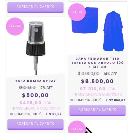
OFERTA
OFERTA
CAPA PEINADOR TELA
TAFETA CON ABROJO 100
X 136 CM
$10.000,00
14
% OFF
$8.600,00
TAPA BOMBA SPRAY
$600,00
17
% OFF
$7.310,00
CON
$500,00
TRANSFERENCIA O DEPÓSITO
3
CUOTAS SIN INTERÉS DE
$2.866,67
$425,00
CON
TRANSFERENCIA O DEPÓSITO
3
CUOTAS SIN INTERÉS DE
$166,67
AGREGAR AL CARRITO
OFERTA