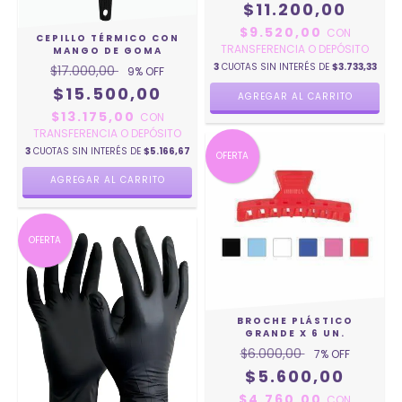
$11.200,00
$9.520,00
CON
CEPILLO TÉRMICO CON
TRANSFERENCIA O DEPÓSITO
MANGO DE GOMA
3
CUOTAS SIN INTERÉS DE
$3.733,33
$17.000,00
9
% OFF
$15.500,00
$13.175,00
CON
TRANSFERENCIA O DEPÓSITO
3
CUOTAS SIN INTERÉS DE
$5.166,67
OFERTA
AGREGAR AL CARRITO
OFERTA
BROCHE PLÁSTICO
GRANDE X 6 UN.
$6.000,00
7
% OFF
$5.600,00
$4.760,00
CON